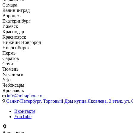
Самара
Калининград
Воронеж
Екатеринбург
Ижевск
Краснодар
Красноярск
Нижний Новгород
Новосибирск
Пермь
Саратов
Сочи
Тюмень
Ульяновск
Уфа
Чебоксары
Ярославль
info@miraphone.ru
Санкт-Петербург,
Торговый Дом купца Яковлева, 3 этаж, ул. С
Вконтакте
YouTube
Ваш город