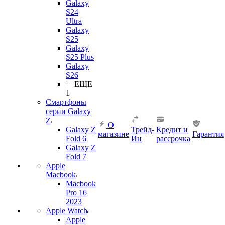
Galaxy
S24
Ultra
Galaxy
S25
Galaxy
S25 Plus
Galaxy
S26
+ ЕЩЕ
1
Смартфоны
серии Galaxy
Z
О
Galaxy Z
Трейд-
Кредит и
магазине
Гарантия
Fold 6
Ин
рассрочка
Galaxy Z
Fold 7
Apple
Macbook
Macbook
Pro 16
2023
Apple Watch
Apple