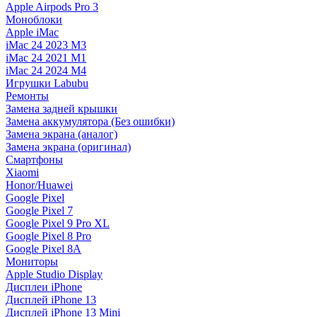
Apple Airpods Pro 3
Моноблоки
Apple iMac
iMac 24 2023 M3
iMac 24 2021 M1
iMac 24 2024 M4
Игрушки Labubu
Ремонты
Замена задней крышки
Замена аккумулятора (Без ошибки)
Замена экрана (аналог)
Замена экрана (оригинал)
Смартфоны
Xiaomi
Honor/Huawei
Google Pixel
Google Pixel 7
Google Pixel 9 Pro XL
Google Pixel 8 Pro
Google Pixel 8A
Мониторы
Apple Studio Display
Дисплеи iPhone
Дисплей iPhone 13
Дисплей iPhone 13 Mini