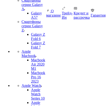
Смартфоны
серии Galaxy
A
О
Galaxy
Трейд-
Кредит и
магазине
Гарантия
A57
Ин
рассрочка
Смартфоны
серии Galaxy
Z
Galaxy Z
Fold 6
Galaxy Z
Fold 7
Apple
Macbook
Macbook
Air 2020
M1
Macbook
Pro 16
2023
Apple Watch
Apple
Watch
Series 10
Apple