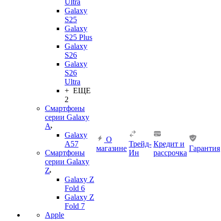
Ultra
Galaxy
S25
Galaxy
S25 Plus
Galaxy
S26
Galaxy
S26
Ultra
+ ЕЩЕ
2
Смартфоны
серии Galaxy
A
Galaxy
О
A57
Трейд-
Кредит и
магазине
Гарантия
Смартфоны
Ин
рассрочка
серии Galaxy
Z
Galaxy Z
Fold 6
Galaxy Z
Fold 7
Apple