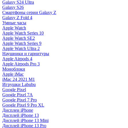
Galaxy S24 Ultra
Galaxy S26
Смартфоны серии Galaxy Z
Galaxy Z Fold 4
Умные часы
Apple Watch
Apple Watch Series 10
Apple Watch SE2
Apple Watch Series 9
Apple Watch Ultra 2
Наушники и гарнитуры
Apple Airpods 4
Apple Airpods Pro 3
Моноблоки
Apple iMac
iMac 24 2021 M1
Игрушки Labubu
Google Pixel
Google Pixel 7А
Google Pixel 7 Pro
Google Pixel 9 Pro XL
Дисплеи iPhone
Дисплей iPhone 13
Дисплей iPhone 13 Mini
Дисплей iPhone 13 Pro