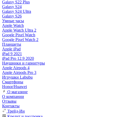
Galaxy S22 Plus
Galaxy S24
Galaxy S24 Ultra
Galaxy S26
Умные часы
Apple Watch
Apple Watch Ultra 2
Google Pixel Watch
Google Pixel Watch 2
Планшеты
Apple iPad
iPad 9 2021
iPad Pro 12.9 2020
Наушники и гарнитуры
Apple Airpods 4
Apple Airpods Pro 3
Игрушки Labubu
Смартфоны
Honor/Huawei
О магазине
О компании
Отзывы
Контакты
Трейд-Ин
Кредит и рассрочка