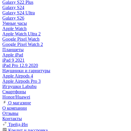
Galaxy S22 Plus
Galaxy S24
Galaxy S24 Ultra
Galaxy S26
Умные часы
Apple Watch
Apple Watch Ultra 2
Google Pixel Watch
Google Pixel Watch 2
Планшеты
Apple iPad
iPad 9 2021
iPad Pro 12.9 2020
Наушники и гарнитуры
Apple Airpods 4
Apple Airpods Pro 3
Игрушки Labubu
Смартфоны
Honor/Huawei
О магазине
О компании
Отзывы
Контакты
Трейд-Ин
Кредит и рассрочка