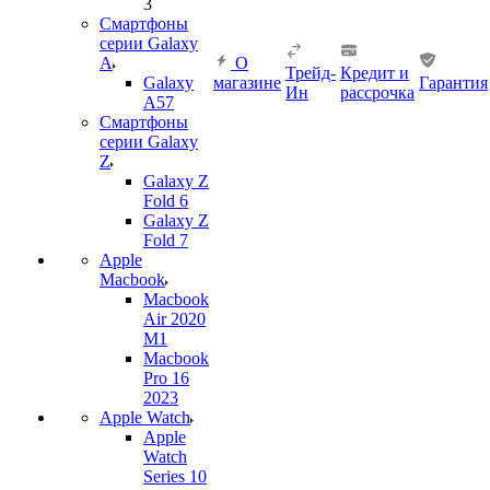
3
Смартфоны
серии Galaxy
A
О
Трейд-
Кредит и
Galaxy
магазине
Гарантия
Ин
рассрочка
A57
Смартфоны
серии Galaxy
Z
Galaxy Z
Fold 6
Galaxy Z
Fold 7
Apple
Macbook
Macbook
Air 2020
M1
Macbook
Pro 16
2023
Apple Watch
Apple
Watch
Series 10