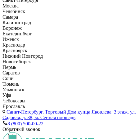
Санкт-Петербург
Москва
Челябинск
Самара
Калининград
Воронеж
Екатеринбург
Ижевск
Краснодар
Красноярск
Нижний Новгород
Новосибирск
Пермь
Саратов
Сочи
Тюмень
Ульяновск
Уфа
Чебоксары
Ярославль
Санкт-Петербург,
Торговый Дом купца Яковлева, 3 этаж, ул.
Садовая, д. 38, м. Сенная площадь
8 (800) 500-00-22
Обратный звонок