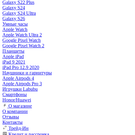
Galaxy S22 Plus
Galaxy S24
Galaxy S24 Ultra
Galaxy S26
Умные часы
Apple Watch
Apple Watch Ultra 2
Google Pixel Watch
Google Pixel Watch 2
Планшеты
Apple iPad
iPad 9 2021
iPad Pro 12.9 2020
Наушники и гарнитуры
Apple Airpods 4
Apple Airpods Pro 3
Игрушки Labubu
Смартфоны
Honor/Huawei
О магазине
О компании
Отзывы
Контакты
Трейд-Ин
Кредит и рассрочка