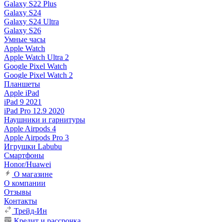
Galaxy S22 Plus
Galaxy S24
Galaxy S24 Ultra
Galaxy S26
Умные часы
Apple Watch
Apple Watch Ultra 2
Google Pixel Watch
Google Pixel Watch 2
Планшеты
Apple iPad
iPad 9 2021
iPad Pro 12.9 2020
Наушники и гарнитуры
Apple Airpods 4
Apple Airpods Pro 3
Игрушки Labubu
Смартфоны
Honor/Huawei
О магазине
О компании
Отзывы
Контакты
Трейд-Ин
Кредит и рассрочка