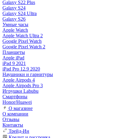
Galaxy S22 Plus
Galaxy S24
Galaxy S24 Ultra
Galaxy S26
Умные часы
Apple Watch
Apple Watch Ultra 2
Google Pixel Watch
Google Pixel Watch 2
Планшеты
Apple iPad
iPad 9 2021
iPad Pro 12.9 2020
Наушники и гарнитуры
Apple Airpods 4
Apple Airpods Pro 3
Игрушки Labubu
Смартфоны
Honor/Huawei
О магазине
О компании
Отзывы
Контакты
Трейд-Ин
Кредит и рассрочка