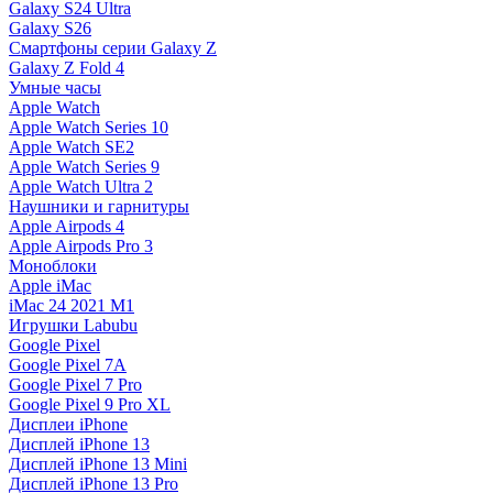
Galaxy S24 Ultra
Galaxy S26
Смартфоны серии Galaxy Z
Galaxy Z Fold 4
Умные часы
Apple Watch
Apple Watch Series 10
Apple Watch SE2
Apple Watch Series 9
Apple Watch Ultra 2
Наушники и гарнитуры
Apple Airpods 4
Apple Airpods Pro 3
Моноблоки
Apple iMac
iMac 24 2021 M1
Игрушки Labubu
Google Pixel
Google Pixel 7А
Google Pixel 7 Pro
Google Pixel 9 Pro XL
Дисплеи iPhone
Дисплей iPhone 13
Дисплей iPhone 13 Mini
Дисплей iPhone 13 Pro