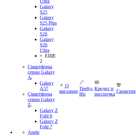
Ultra
Galaxy
S25
Galaxy
S25 Plus
Galaxy
S26
Galaxy
S26
Ultra
+ ЕЩЕ
2
Смартфоны
серии Galaxy
A
Galaxy
О
A57
Трейд-
Кредит и
магазине
Гарантия
Смартфоны
Ин
рассрочка
серии Galaxy
Z
Galaxy Z
Fold 6
Galaxy Z
Fold 7
Apple