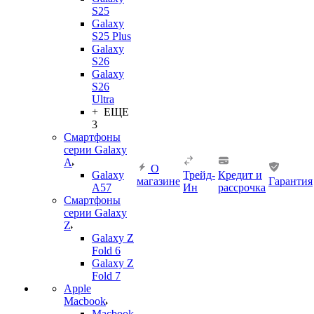
S25
Galaxy
S25 Plus
Galaxy
S26
Galaxy
S26
Ultra
+ ЕЩЕ
3
Смартфоны
серии Galaxy
A
О
Galaxy
Трейд-
Кредит и
магазине
Гарантия
A57
Ин
рассрочка
Смартфоны
серии Galaxy
Z
Galaxy Z
Fold 6
Galaxy Z
Fold 7
Apple
Macbook
Macbook