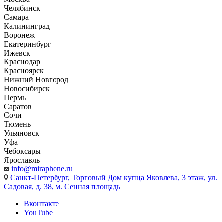
Челябинск
Самара
Калининград
Воронеж
Екатеринбург
Ижевск
Краснодар
Красноярск
Нижний Новгород
Новосибирск
Пермь
Саратов
Сочи
Тюмень
Ульяновск
Уфа
Чебоксары
Ярославль
info@miraphone.ru
Санкт-Петербург,
Торговый Дом купца Яковлева, 3 этаж, ул.
Садовая, д. 38, м. Сенная площадь
Вконтакте
YouTube