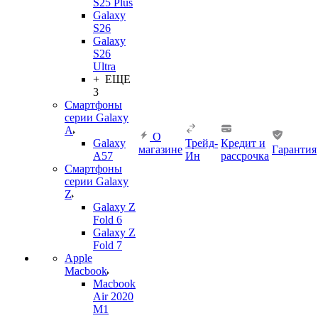
S25 Plus
Galaxy
S26
Galaxy
S26
Ultra
+ ЕЩЕ
3
Смартфоны
серии Galaxy
A
О
Galaxy
Трейд-
Кредит и
магазине
Гарантия
A57
Ин
рассрочка
Смартфоны
серии Galaxy
Z
Galaxy Z
Fold 6
Galaxy Z
Fold 7
Apple
Macbook
Macbook
Air 2020
M1