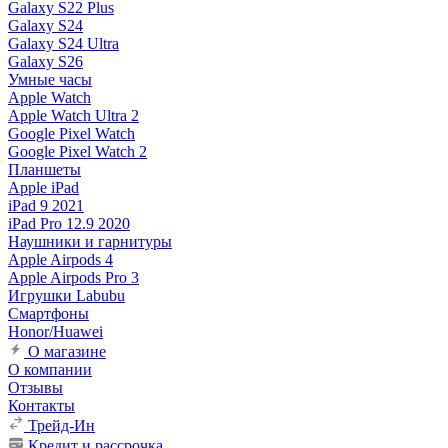
Galaxy S22 Plus
Galaxy S24
Galaxy S24 Ultra
Galaxy S26
Умные часы
Apple Watch
Apple Watch Ultra 2
Google Pixel Watch
Google Pixel Watch 2
Планшеты
Apple iPad
iPad 9 2021
iPad Pro 12.9 2020
Наушники и гарнитуры
Apple Airpods 4
Apple Airpods Pro 3
Игрушки Labubu
Смартфоны
Honor/Huawei
О магазине
О компании
Отзывы
Контакты
Трейд-Ин
Кредит и рассрочка