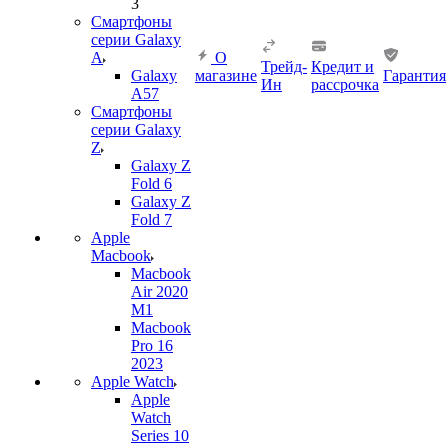
3
Смартфоны
серии Galaxy
A
О
Трейд-
Кредит и
Galaxy
магазине
Гарантия
Ин
рассрочка
A57
Смартфоны
серии Galaxy
Z
Galaxy Z
Fold 6
Galaxy Z
Fold 7
Apple
Macbook
Macbook
Air 2020
M1
Macbook
Pro 16
2023
Apple Watch
Apple
Watch
Series 10