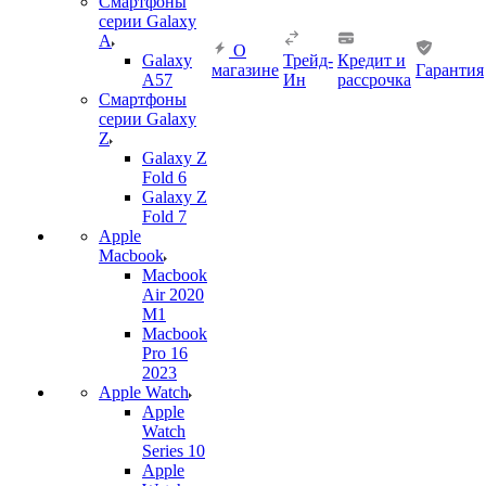
Смартфоны
серии Galaxy
A
О
Galaxy
Трейд-
Кредит и
магазине
Гарантия
A57
Ин
рассрочка
Смартфоны
серии Galaxy
Z
Galaxy Z
Fold 6
Galaxy Z
Fold 7
Apple
Macbook
Macbook
Air 2020
M1
Macbook
Pro 16
2023
Apple Watch
Apple
Watch
Series 10
Apple