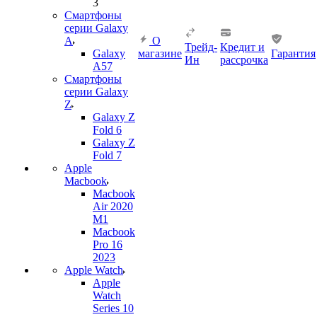
3
Смартфоны
серии Galaxy
A
О
Трейд-
Кредит и
Galaxy
магазине
Гарантия
Ин
рассрочка
A57
Смартфоны
серии Galaxy
Z
Galaxy Z
Fold 6
Galaxy Z
Fold 7
Apple
Macbook
Macbook
Air 2020
M1
Macbook
Pro 16
2023
Apple Watch
Apple
Watch
Series 10