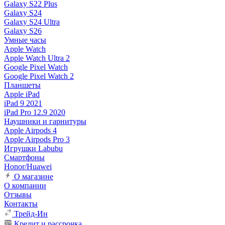
Galaxy S22 Plus
Galaxy S24
Galaxy S24 Ultra
Galaxy S26
Умные часы
Apple Watch
Apple Watch Ultra 2
Google Pixel Watch
Google Pixel Watch 2
Планшеты
Apple iPad
iPad 9 2021
iPad Pro 12.9 2020
Наушники и гарнитуры
Apple Airpods 4
Apple Airpods Pro 3
Игрушки Labubu
Смартфоны
Honor/Huawei
О магазине
О компании
Отзывы
Контакты
Трейд-Ин
Кредит и рассрочка