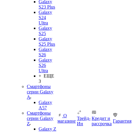
Galaxy
S23 Plus
Galaxy
S24
Ultra
Galaxy
S25
Galaxy
S25 Plus
Galaxy
S26
Galaxy
S26
Ultra
+ ЕЩЕ
3
Смартфоны
серии Galaxy
A
Galaxy
A57
Смартфоны
О
серии Galaxy
Трейд-
Кредит и
магазине
Гарантия
Z
Ин
рассрочка
Galaxy Z