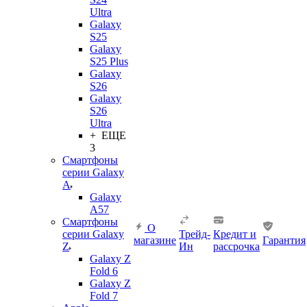
Ultra
Galaxy
S25
Galaxy
S25 Plus
Galaxy
S26
Galaxy
S26
Ultra
+ ЕЩЕ
3
Смартфоны
серии Galaxy
A
Galaxy
A57
Смартфоны
О
серии Galaxy
Трейд-
Кредит и
магазине
Гарантия
Z
Ин
рассрочка
Galaxy Z
Fold 6
Galaxy Z
Fold 7