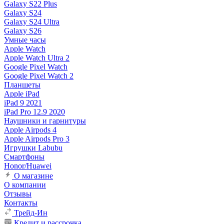
Galaxy S22 Plus
Galaxy S24
Galaxy S24 Ultra
Galaxy S26
Умные часы
Apple Watch
Apple Watch Ultra 2
Google Pixel Watch
Google Pixel Watch 2
Планшеты
Apple iPad
iPad 9 2021
iPad Pro 12.9 2020
Наушники и гарнитуры
Apple Airpods 4
Apple Airpods Pro 3
Игрушки Labubu
Смартфоны
Honor/Huawei
О магазине
О компании
Отзывы
Контакты
Трейд-Ин
Кредит и рассрочка