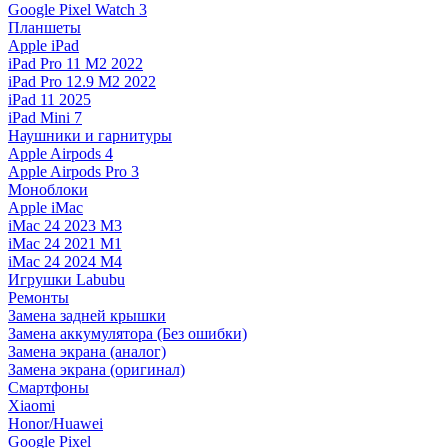
Google Pixel Watch 3
Планшеты
Apple iPad
iPad Pro 11 M2 2022
iPad Pro 12.9 M2 2022
iPad 11 2025
iPad Mini 7
Наушники и гарнитуры
Apple Airpods 4
Apple Airpods Pro 3
Моноблоки
Apple iMac
iMac 24 2023 M3
iMac 24 2021 M1
iMac 24 2024 M4
Игрушки Labubu
Ремонты
Замена задней крышки
Замена аккумулятора (Без ошибки)
Замена экрана (аналог)
Замена экрана (оригинал)
Смартфоны
Xiaomi
Honor/Huawei
Google Pixel