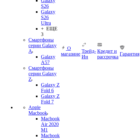
Galaxy
S26
Galaxy
S26
Ultra
+ ЕЩЕ
3
Смартфоны
серии Galaxy
О
A
Трейд-
Кредит и
магазине
Гарантия
Galaxy
Ин
рассрочка
A57
Смартфоны
серии Galaxy
Z
Galaxy Z
Fold 6
Galaxy Z
Fold 7
Apple
Macbook
Macbook
Air 2020
M1
Macbook