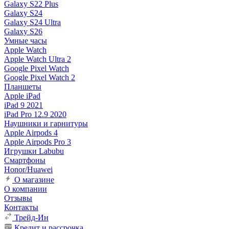
Galaxy S22 Plus
Galaxy S24
Galaxy S24 Ultra
Galaxy S26
Умные часы
Apple Watch
Apple Watch Ultra 2
Google Pixel Watch
Google Pixel Watch 2
Планшеты
Apple iPad
iPad 9 2021
iPad Pro 12.9 2020
Наушники и гарнитуры
Apple Airpods 4
Apple Airpods Pro 3
Игрушки Labubu
Смартфоны
Honor/Huawei
О магазине
О компании
Отзывы
Контакты
Трейд-Ин
Кредит и рассрочка