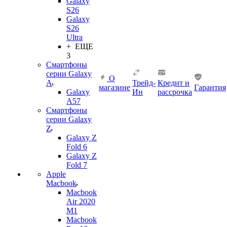
Galaxy
S26
Galaxy
S26
Ultra
+ ЕЩЕ
3
Смартфоны
серии Galaxy
О
A
Трейд-
Кредит и
магазине
Гарантия
Galaxy
Ин
рассрочка
A57
Смартфоны
серии Galaxy
Z
Galaxy Z
Fold 6
Galaxy Z
Fold 7
Apple
Macbook
Macbook
Air 2020
M1
Macbook