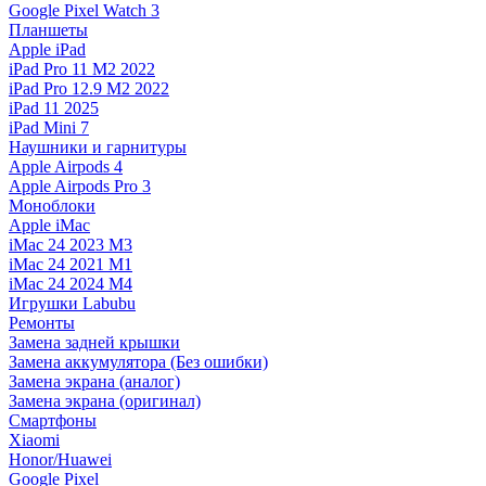
Google Pixel Watch 3
Планшеты
Apple iPad
iPad Pro 11 M2 2022
iPad Pro 12.9 M2 2022
iPad 11 2025
iPad Mini 7
Наушники и гарнитуры
Apple Airpods 4
Apple Airpods Pro 3
Моноблоки
Apple iMac
iMac 24 2023 M3
iMac 24 2021 M1
iMac 24 2024 M4
Игрушки Labubu
Ремонты
Замена задней крышки
Замена аккумулятора (Без ошибки)
Замена экрана (аналог)
Замена экрана (оригинал)
Смартфоны
Xiaomi
Honor/Huawei
Google Pixel