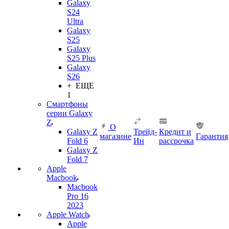
Galaxy
S24
Ultra
Galaxy
S25
Galaxy
S25 Plus
Galaxy
S26
+ ЕЩЕ
1
Смартфоны
серии Galaxy
Z
О
Galaxy Z
Трейд-
Кредит и
магазине
Гарантия
Fold 6
Ин
рассрочка
Galaxy Z
Fold 7
Apple
Macbook
Macbook
Pro 16
2023
Apple Watch
Apple