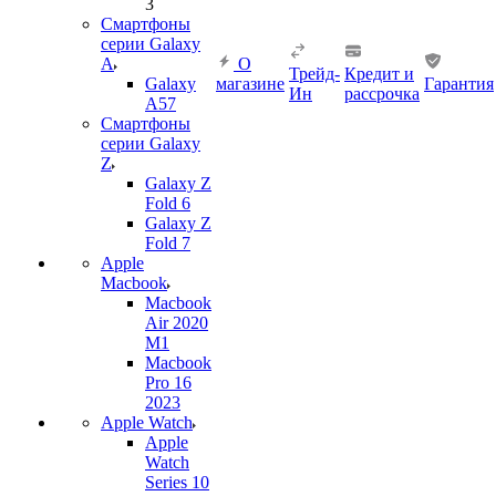
3
Смартфоны
серии Galaxy
A
О
Трейд-
Кредит и
Galaxy
магазине
Гарантия
Ин
рассрочка
A57
Смартфоны
серии Galaxy
Z
Galaxy Z
Fold 6
Galaxy Z
Fold 7
Apple
Macbook
Macbook
Air 2020
M1
Macbook
Pro 16
2023
Apple Watch
Apple
Watch
Series 10