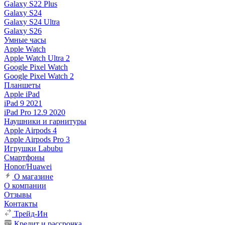
Galaxy S22 Plus
Galaxy S24
Galaxy S24 Ultra
Galaxy S26
Умные часы
Apple Watch
Apple Watch Ultra 2
Google Pixel Watch
Google Pixel Watch 2
Планшеты
Apple iPad
iPad 9 2021
iPad Pro 12.9 2020
Наушники и гарнитуры
Apple Airpods 4
Apple Airpods Pro 3
Игрушки Labubu
Смартфоны
Honor/Huawei
О магазине
О компании
Отзывы
Контакты
Трейд-Ин
Кредит и рассрочка